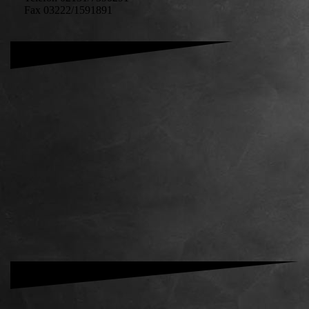
Fax 03222/1591891