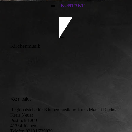
KONTAKT
Kirchenmusik
Kontakt
Regionalstelle für Kirchenmusik im Kreisdekanat Rhein-
Kreis Neuss
Postfach 1209
41354 Jüchen
Telefon 02131/7390291